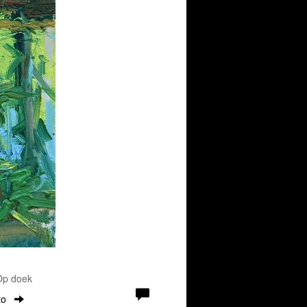
 Op doek
to