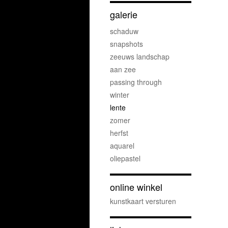
galerie
schaduw
snapshots
zeeuws landschap
aan zee
passing through
winter
lente
zomer
herfst
aquarel
oliepastel
online winkel
kunstkaart versturen