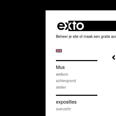
Beheer je site
of
maak een gratis ac
Mus
welkom
achtergrond
atelier
exposities
overzicht