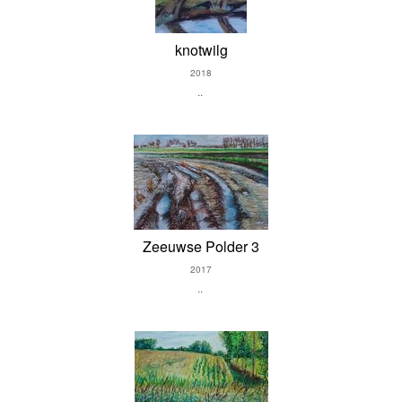
knotwilg
2018
..
Zeeuwse Polder 3
2017
..