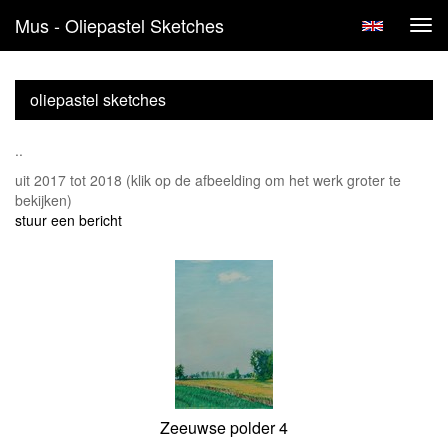
Mus - Oliepastel Sketches
Tog
navi
oliepastel sketches
..
uit 2017 tot 2018
(klik op de afbeelding om het werk groter te
bekijken)
stuur een bericht
Zeeuwse polder 4