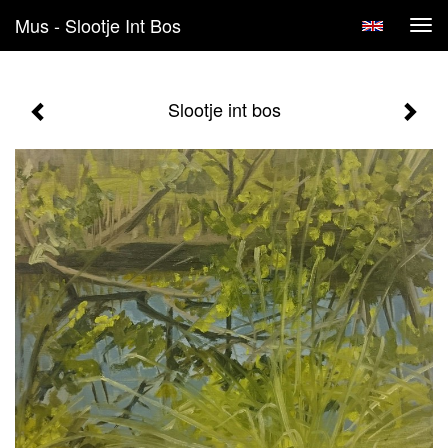
Mus - Slootje Int Bos
Tog
navi
Slootje int bos