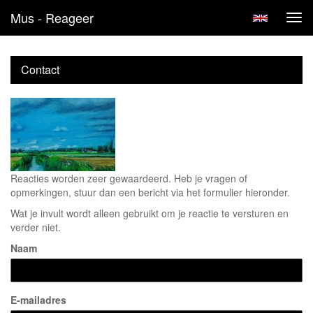
Mus - Reageer
Tog
navi
Contact
Reacties worden zeer gewaardeerd. Heb je vragen of
opmerkingen, stuur dan een bericht via het formulier hieronder.
Wat je invult wordt alleen gebruikt om je reactie te versturen en
verder niet.
Naam
E-mailadres